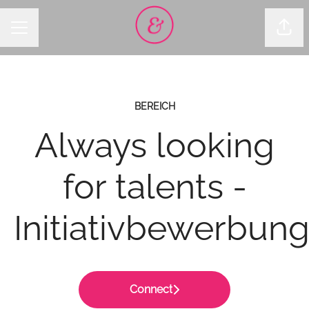
Seite
Karrieremenü
BEREICH
Always looking
for talents -
Initiativbewerbun
Connect